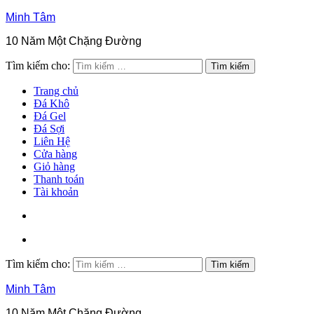
Minh Tâm
10 Năm Một Chặng Đường
Tìm kiếm cho:
Trang chủ
Đá Khô
Đá Gel
Đá Sợi
Liên Hệ
Cửa hàng
Giỏ hàng
Thanh toán
Tài khoản
Tìm kiếm cho:
Minh Tâm
10 Năm Một Chặng Đường