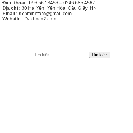
Điện thoại :
096.567.3456 – 0246 685 4567
Địa chỉ :
30 Hạ Yên, Yên Hòa, Cầu Giấy, HN
Email :
Kcnminhtam@gmail.com
Website :
Dakhoco2.com
Tìm Kiếm
Tìm kiếm cho:
Bản Đồ