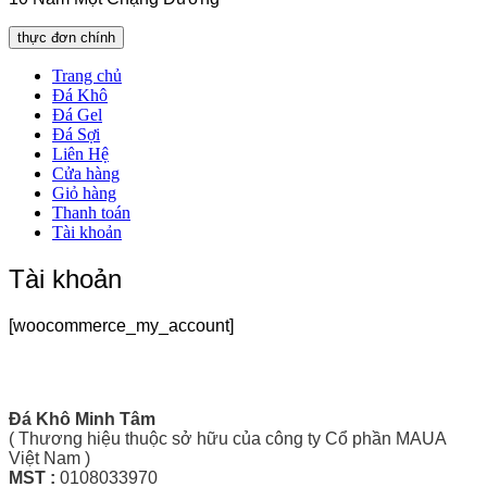
thực đơn chính
Trang chủ
Đá Khô
Đá Gel
Đá Sợi
Liên Hệ
Cửa hàng
Giỏ hàng
Thanh toán
Tài khoản
Tài khoản
[woocommerce_my_account]
Liên Hệ
Đá Khô Minh Tâm
( Thương hiệu thuộc sở hữu của công ty Cổ phần MAUA
Việt Nam )
MST :
0108033970