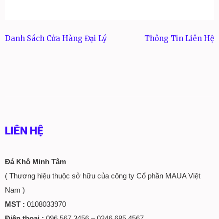
Danh Sách Cửa Hàng Đại Lý
Thông Tin Liên Hệ
Điều
hướng
bài
viết
LIÊN HỆ
Đá Khô Minh Tâm
( Thương hiệu thuộc sở hữu của công ty Cổ phần MAUA Việt
Nam )
MST :
0108033970
Điện thoại :
096.567.3456 – 0246 685 4567